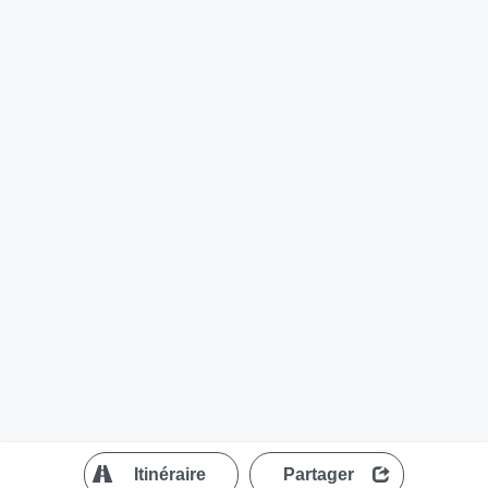
?
Itinéraire
Partager
MapLibre
| ©
OpenStreetMap contributors
200 m