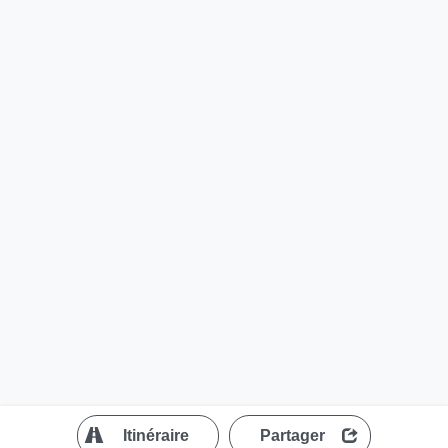
?
Itinéraire
Partager
MapLibre
| ©
OpenStreetMap contributors
300 m