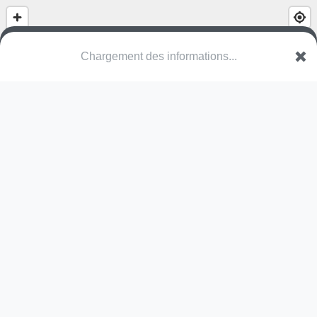
Les Jardins de Pā'ōfa'i
Boulevard de la Reine Pōmare IV
98714 Papeʻete
Une erreur ? Corrigez !
🌍
Découvrez cartes.app !
Pas encore de photo disponible,
postez la vôtre !
Ou tentez
Google Street View
Pas encore de commentaire disponible,
postez le vôtre !