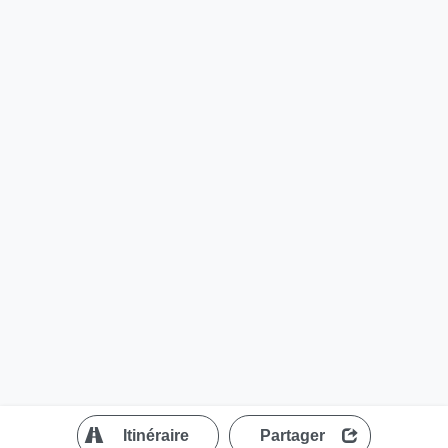
?
Itinéraire
Partager
MapLibre
| ©
OpenStreetMap contributors
300 m