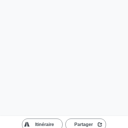
?
Itinéraire
Partager
MapLibre
| ©
OpenStreetMap contributors
200 m