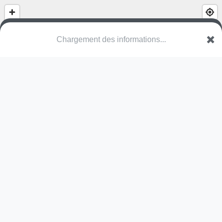
(nom inconnu)
Rue du Docteur Schweitzer
89000 Auxerre
Une erreur ? Corrigez !
🌍
Découvrez cartes.app !
Pas encore de photo disponible,
postez la vôtre !
Ou tentez
Google Street View
Pas encore de commentaire disponible,
postez le vôtre !