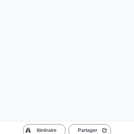
?
Itinéraire
Partager
MapLibre
| ©
OpenStreetMap contributors
200 m