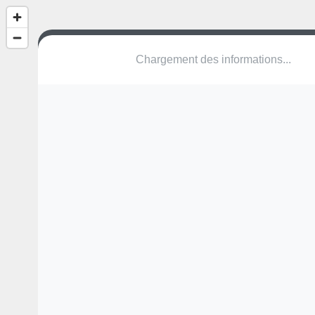
(nom inconnu)
Baselstrasse
4153 Reinach
Une erreur ? Corrigez !
🌍
Découvrez cartes.app !
Pas encore de photo disponible,
postez la vôtre !
Ou tentez
Google Street View
Pas encore de commentaire disponible,
postez le vôtre !