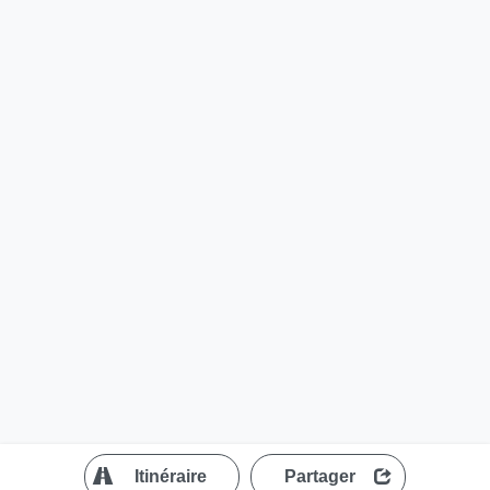
?
Itinéraire
Partager
MapLibre
| ©
OpenStreetMap contributors
200 m