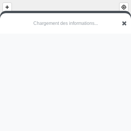
(nom inconnu)
Rue des Montagnes
57350 Spicheren
Une erreur ? Corrigez !
🌍
Découvrez cartes.app !
Pas encore de photo disponible,
postez la vôtre !
Ou tentez
Google Street View
Pas encore de commentaire disponible,
postez le vôtre !