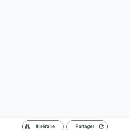
?
Itinéraire
Partager
MapLibre
| ©
OpenStreetMap contributors
200 m