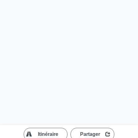
?
Itinéraire
Partager
MapLibre
| ©
OpenStreetMap contributors
200 m