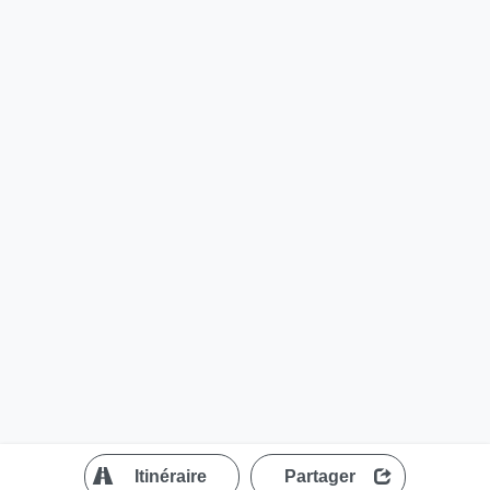
?
Itinéraire
Partager
MapLibre
| ©
OpenStreetMap contributors
200 m