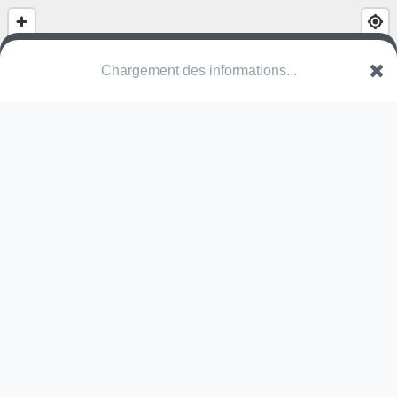
Square de la rue de Bretagne
Rue de Provence
67300 Schiltigheim
Une erreur ? Corrigez !
🌍
Découvrez cartes.app !
Pas encore de photo disponible,
postez la vôtre !
Ou tentez
Google Street View
Modules présents (MIRAJ)
18 fév. 2025
toboggan
fauteuil à ressort
structure
Pas encore de commentaire disponible,
postez le vôtre !