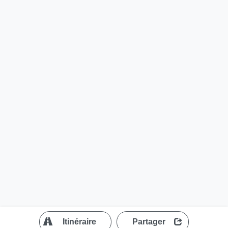
?
Itinéraire
Partager
MapLibre
| ©
OpenStreetMap contributors
200 m