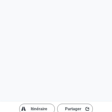
?
Itinéraire
Partager
MapLibre
| ©
OpenStreetMap contributors
200 m