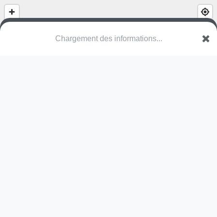
(nom inconnu)
D 19
02860 Chamouille
Une erreur ? Corrigez !
🌍
Découvrez cartes.app !
Pas encore de photo disponible,
postez la vôtre !
Ou tentez
Google Street View
Pas encore de commentaire disponible,
postez le vôtre !