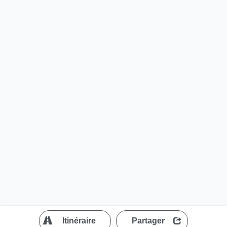
?
Itinéraire
Partager
MapLibre
| ©
OpenStreetMap contributors
200 m