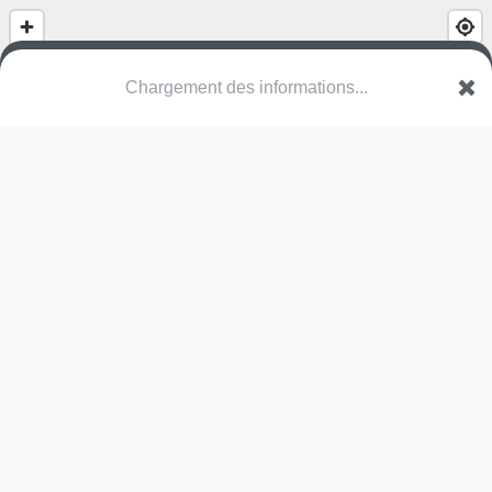
Place de jeu
Rue de la Poste
2024 La Grande-Béroche
Une erreur ? Corrigez !
🌍
Découvrez cartes.app !
Pas encore de photo disponible,
postez la vôtre !
Ou tentez
Google Street View
Modules présents (OpenStreetMap)
aire de jeux
station de fitness
Pas encore de commentaire disponible,
postez le vôtre !