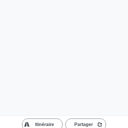
?
Itinéraire
Partager
MapLibre
| ©
OpenStreetMap contributors
200 m