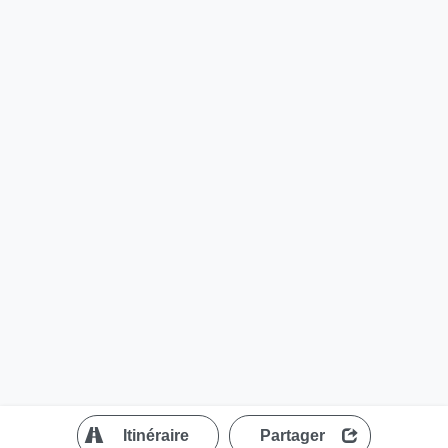
?
Itinéraire
Partager
MapLibre
| ©
OpenStreetMap contributors
200 m