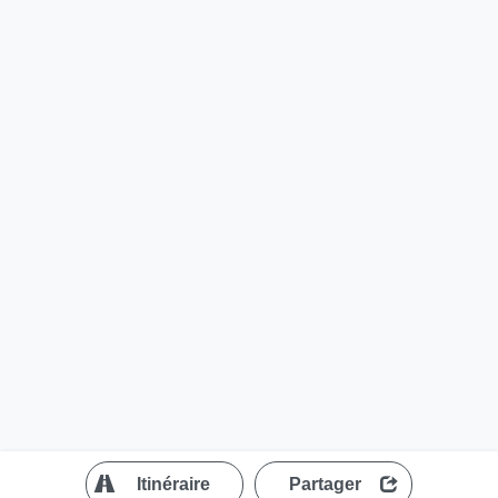
?
Itinéraire
Partager
MapLibre
| ©
OpenStreetMap contributors
200 m