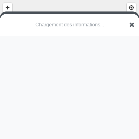
Parc de l'Extenwoerthfeld
Piste Georges Speicher
67100 Strasbourg
Une erreur ? Corrigez !
🌍
Découvrez cartes.app !
Pas encore de photo disponible,
postez la vôtre !
Ou tentez
Google Street View
Modules présents (OpenStreetMap)
station de fitness
Pas encore de commentaire disponible,
postez le vôtre !