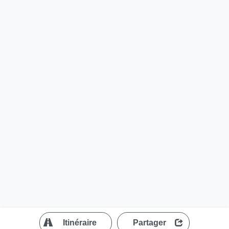
?
Itinéraire
Partager
MapLibre
| ©
OpenStreetMap contributors
200 m