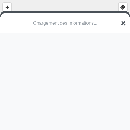
(nom inconnu)
Bollebos wandelpad
3730 Bilzen-Hoeselt
Une erreur ? Corrigez !
🌍
Découvrez cartes.app !
Pas encore de photo disponible,
postez la vôtre !
Ou tentez
Google Street View
Modules présents (OpenStreetMap)
structure
Pas encore de commentaire disponible,
postez le vôtre !