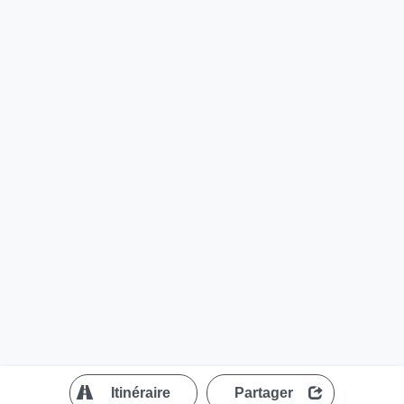
?
Itinéraire
Partager
MapLibre
| ©
OpenStreetMap contributors
200 m