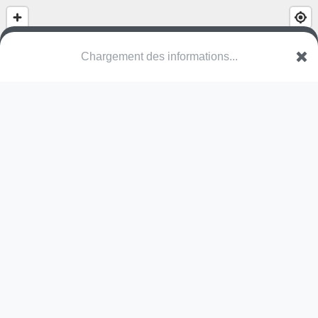
Skatepark
98809 Mont Dore
Une erreur ? Corrigez !
🌍
Découvrez cartes.app !
Pas encore de photo disponible,
postez la vôtre !
Ou tentez
Google Street View
Modules présents (OpenStreetMap)
skate park
Pas encore de commentaire disponible,
postez le vôtre !