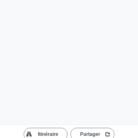
?
Itinéraire
Partager
MapLibre
| ©
OpenStreetMap contributors
300 m