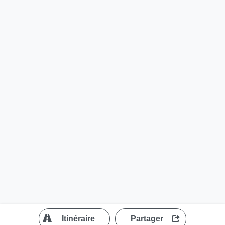
?
Itinéraire
Partager
MapLibre
| ©
OpenStreetMap contributors
200 m