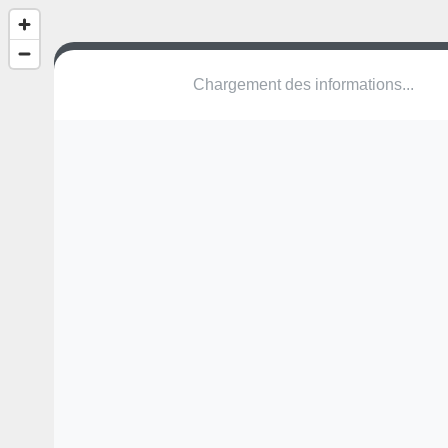
(nom inconnu)
Rue Saint-Denis
95770 Montreuil-sur-Epte
Une erreur ? Corrigez !
🌍
Découvrez cartes.app !
Pas encore de photo disponible,
postez la vôtre !
Ou tentez
Google Street View
Modules présents (OpenStreetMap)
terrain multisports
Pas encore de commentaire disponible,
postez le vôtre !