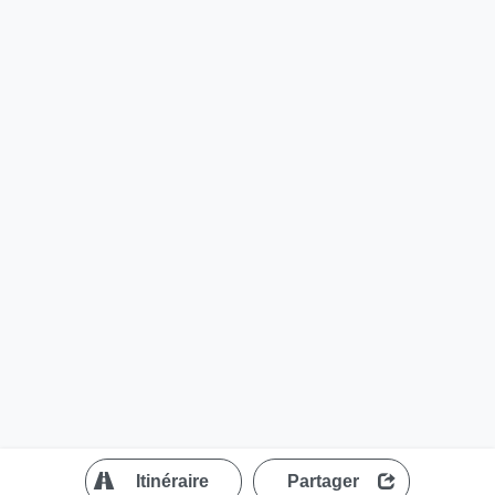
?
Itinéraire
Partager
MapLibre
| ©
OpenStreetMap contributors
200 m