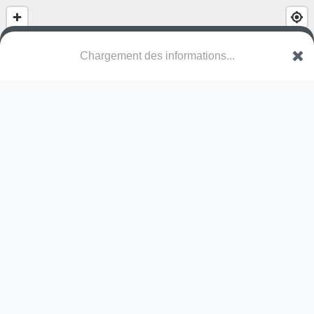
(nom inconnu)
SO Solothurn
Une erreur ? Corrigez !
🌍
Découvrez cartes.app !
Pas encore de photo disponible,
postez la vôtre !
Ou tentez
Google Street View
Modules présents (OpenStreetMap)
terrain multisports
Pas encore de commentaire disponible,
postez le vôtre !