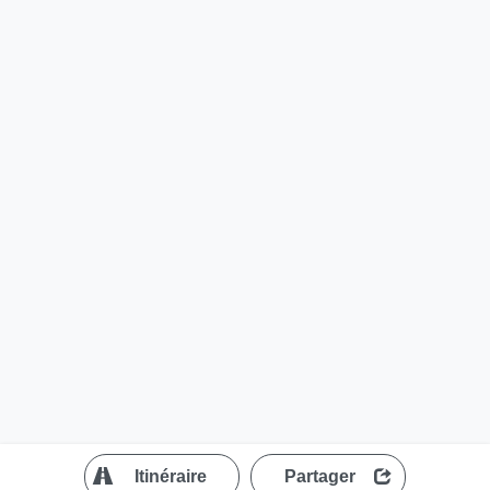
?
Itinéraire
Partager
MapLibre
| ©
OpenStreetMap contributors
200 m