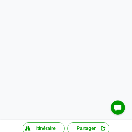
?
Itinéraire
Partager
MapLibre
| ©
OpenStreetMap contributors
200 m