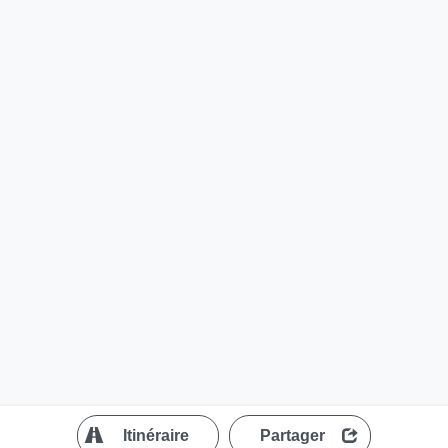
?
Itinéraire
Partager
MapLibre
| ©
OpenStreetMap contributors
200 m