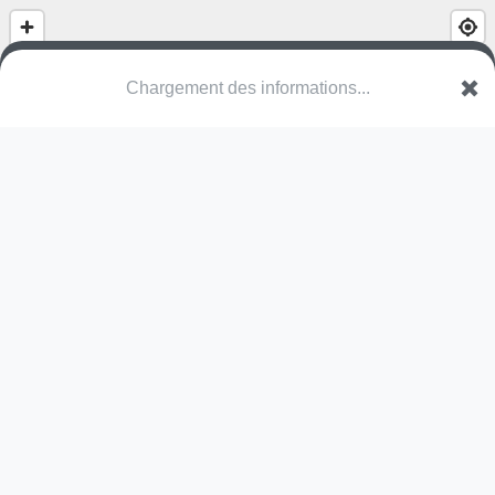
(nom inconnu)
Rue de la Garde
6780 Messancy
Une erreur ? Corrigez !
🌍
Découvrez cartes.app !
Pas encore de photo disponible,
postez la vôtre !
Ou tentez
Google Street View
Modules présents (OpenStreetMap)
trampoline
Pas encore de commentaire disponible,
postez le vôtre !