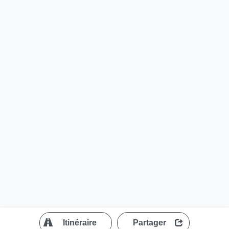
?
Itinéraire
Partager
MapLibre
| ©
OpenStreetMap contributors
200 m