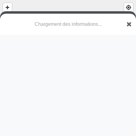
Aire de Jeux pour enfants
Rue de Pas
62217 Wailly
Une erreur ? Corrigez !
🌍
Découvrez cartes.app !
SATD
10 oct. 2024
Réalisé par nos équipes