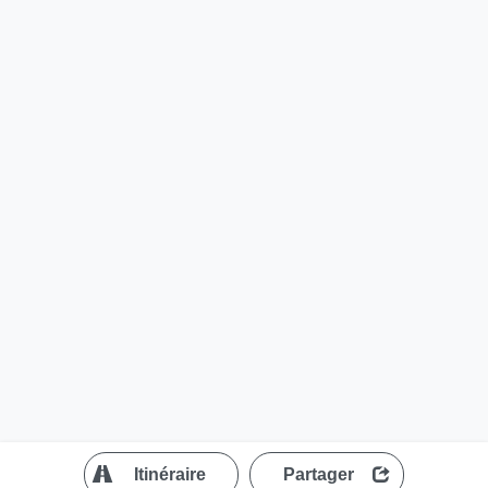
?
Itinéraire
Partager
MapLibre
| ©
OpenStreetMap contributors
200 m