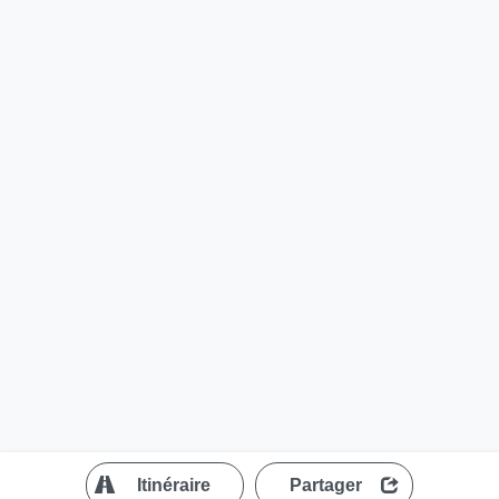
?
Itinéraire
Partager
MapLibre
| ©
OpenStreetMap contributors
200 m