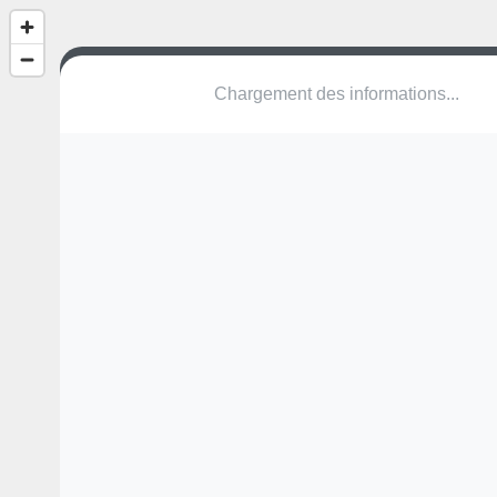
(nom inconnu)
Résidence Saint-Géry
7011 Mons
Une erreur ? Corrigez !
🌍
Découvrez cartes.app !
Pas encore de photo disponible,
postez la vôtre !
Ou tentez
Google Street View
Pas encore de commentaire disponible,
postez le vôtre !