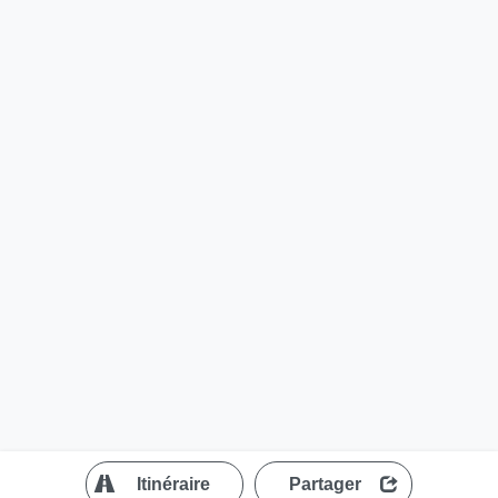
?
Itinéraire
Partager
MapLibre
| ©
OpenStreetMap contributors
200 m