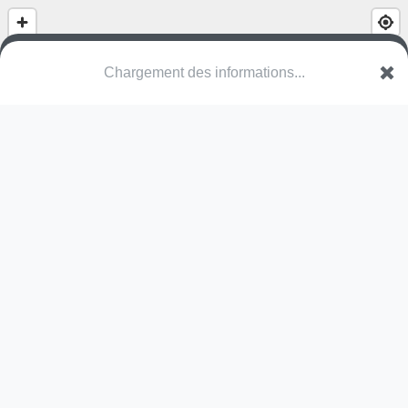
(nom inconnu)
VLI Houthalen-Helchteren
Une erreur ? Corrigez !
🌍
Découvrez cartes.app !
Pas encore de photo disponible,
postez la vôtre !
Ou tentez
Google Street View
Modules présents (OpenStreetMap)
station de fitness
Pas encore de commentaire disponible,
postez le vôtre !