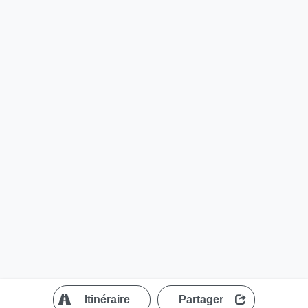
?
Itinéraire
Partager
MapLibre
| ©
OpenStreetMap contributors
200 m