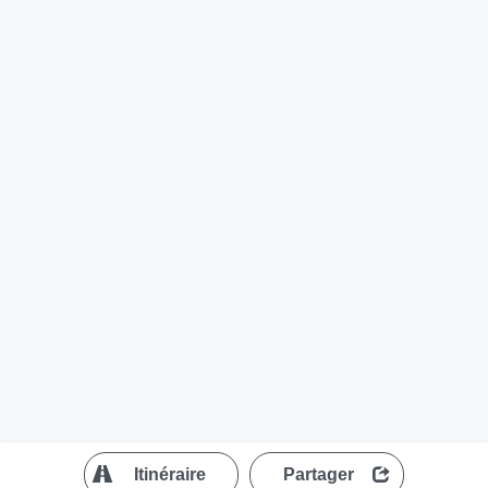
?
Itinéraire
Partager
MapLibre
| ©
OpenStreetMap contributors
200 m