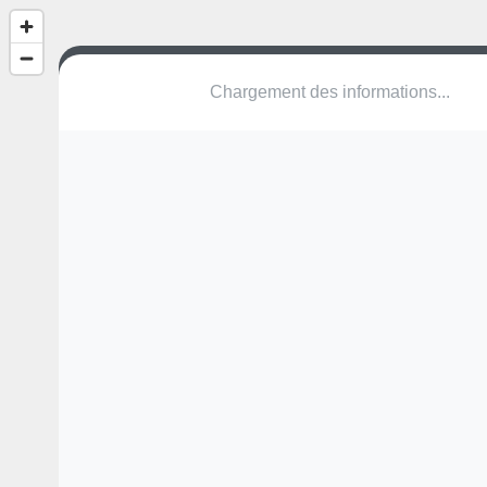
Aire de jeux de l'Hôtel de Ville
Rue Lenénaon
49140 Seiches-sur-le-Loir
Une erreur ? Corrigez !
🌍
Découvrez cartes.app !
Tom Moner
Balançoire, structure avec toboggan 2-8 ans.