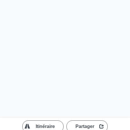
?
Itinéraire
Partager
MapLibre
| ©
OpenStreetMap contributors
200 m