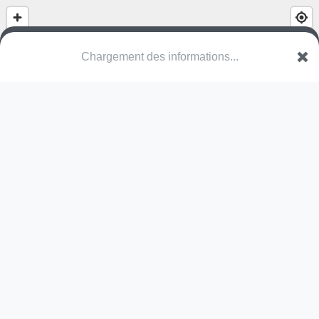
(nom inconnu)
Rue de l'Église
6032 Charleroi
Une erreur ? Corrigez !
🌍
Découvrez cartes.app !
Pas encore de photo disponible,
postez la vôtre !
Ou tentez
Google Street View
Modules présents (OpenStreetMap)
toile d'araignée
Pas encore de commentaire disponible,
postez le vôtre !