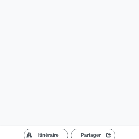
?
Itinéraire
Partager
MapLibre
| ©
OpenStreetMap contributors
200 m