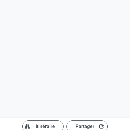
?
Itinéraire
Partager
MapLibre
| ©
OpenStreetMap contributors
200 m