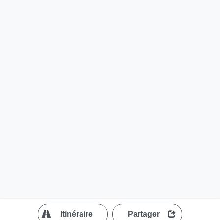
?
Itinéraire
Partager
MapLibre
| ©
OpenStreetMap contributors
200 m