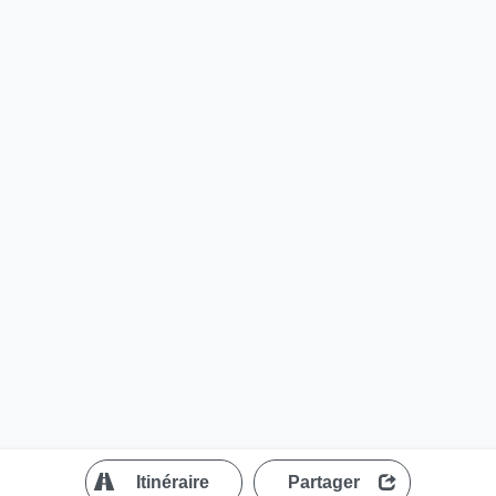
?
Itinéraire
Partager
MapLibre
| ©
OpenStreetMap contributors
200 m