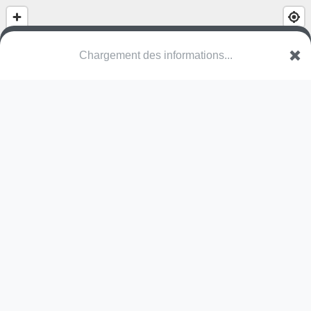
(nom inconnu)
Hengelhoefdreef
3530 Houthalen-Helchteren
Une erreur ? Corrigez !
🌍
Découvrez cartes.app !
Pas encore de photo disponible,
postez la vôtre !
Ou tentez
Google Street View
Pas encore de commentaire disponible,
postez le vôtre !