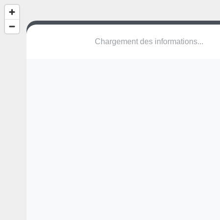
(nom inconnu)
Cité-des-Sors
2074 La Tène
Une erreur ? Corrigez !
🌍
Découvrez cartes.app !
Pas encore de photo disponible,
postez la vôtre !
Ou tentez
Google Street View
Pas encore de commentaire disponible,
postez le vôtre !