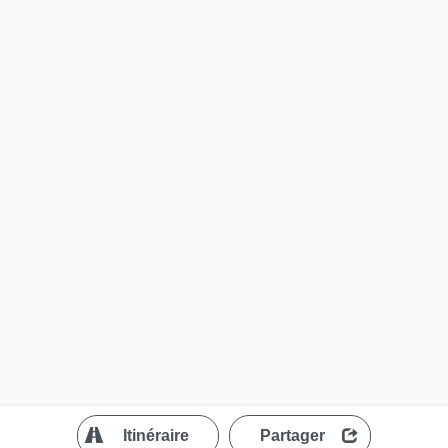
?
Itinéraire
Partager
MapLibre
| ©
OpenStreetMap contributors
200 m