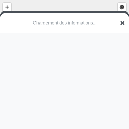
(nom inconnu)
Chemin de Colias
30700 Saint-Siffret
Une erreur ? Corrigez !
🌍
Découvrez cartes.app !
Pas encore de photo disponible,
postez la vôtre !
Ou tentez
Google Street View
Modules présents (OpenStreetMap)
terrain multisports
Pas encore de commentaire disponible,
postez le vôtre !