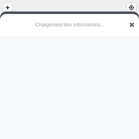
(nom inconnu)
Chemin des Cèdres
1305 Penthalaz
Une erreur ? Corrigez !
🌍
Découvrez cartes.app !
Pas encore de photo disponible,
postez la vôtre !
Ou tentez
Google Street View
Pas encore de commentaire disponible,
postez le vôtre !