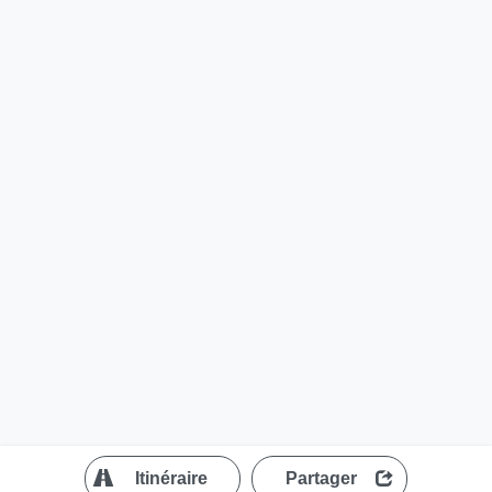
?
Itinéraire
Partager
MapLibre
| ©
OpenStreetMap contributors
200 m