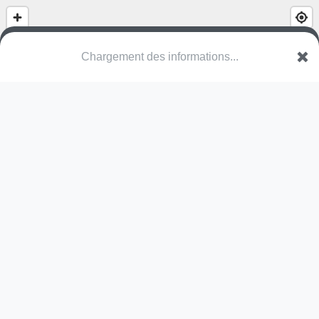
(nom inconnu)
Allée des Roitelets
79220 Champdeniers
Une erreur ? Corrigez !
🌍
Découvrez cartes.app !
Pas encore de photo disponible,
postez la vôtre !
Ou tentez
Google Street View
Pas encore de commentaire disponible,
postez le vôtre !