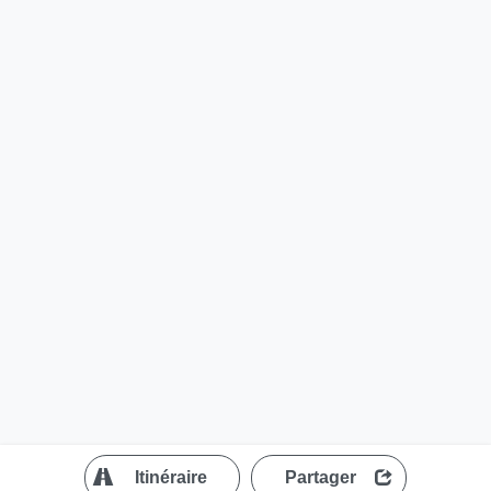
?
Itinéraire
Partager
MapLibre
| ©
OpenStreetMap contributors
200 m