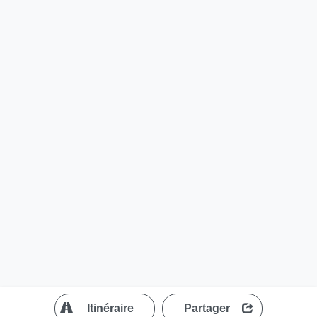
?
Itinéraire
Partager
MapLibre
| ©
OpenStreetMap contributors
200 m