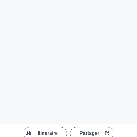
?
Itinéraire
Partager
MapLibre
| ©
OpenStreetMap contributors
200 m