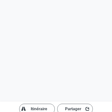
?
Itinéraire
Partager
MapLibre
| ©
OpenStreetMap contributors
200 m