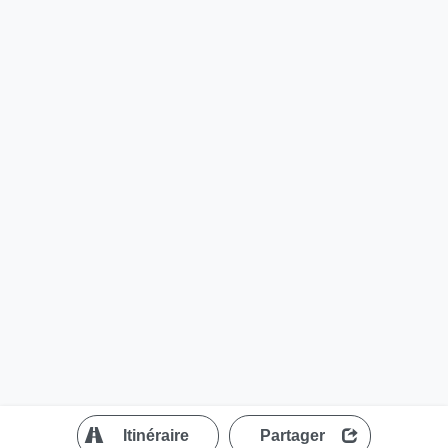
?
Itinéraire
Partager
MapLibre
| ©
OpenStreetMap contributors
200 m