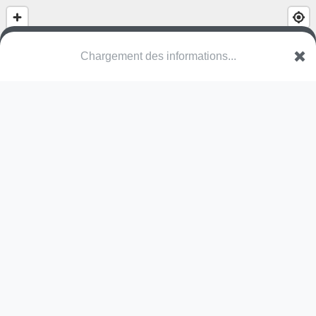
(nom inconnu)
Rue du Maréchal Foch
57220 Holling
Une erreur ? Corrigez !
🌍
Découvrez cartes.app !
Pas encore de photo disponible,
postez la vôtre !
Ou tentez
Google Street View
Pas encore de commentaire disponible,
postez le vôtre !