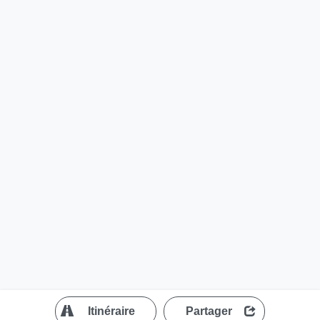
?
Itinéraire
Partager
MapLibre
| ©
OpenStreetMap contributors
200 m