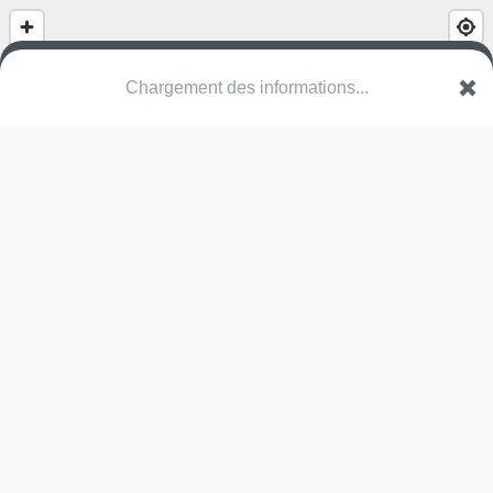
(nom inconnu)
Boulevard des Belles Portes Porte 6
14200 Hérouville-Saint-Clair
Une erreur ? Corrigez !
🌍
Découvrez cartes.app !
Pas encore de photo disponible,
postez la vôtre !
Ou tentez
Google Street View
Modules présents (OpenStreetMap)
fauteuil à ressort
utilisateur masqué
14 janv.
Petite aire de jeux pour les jeunes enfants