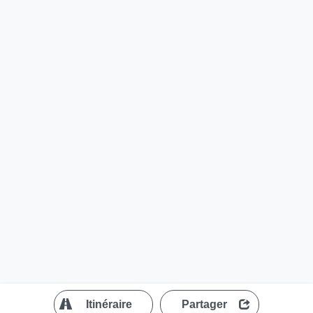
?
Itinéraire
Partager
MapLibre
| ©
OpenStreetMap contributors
200 m