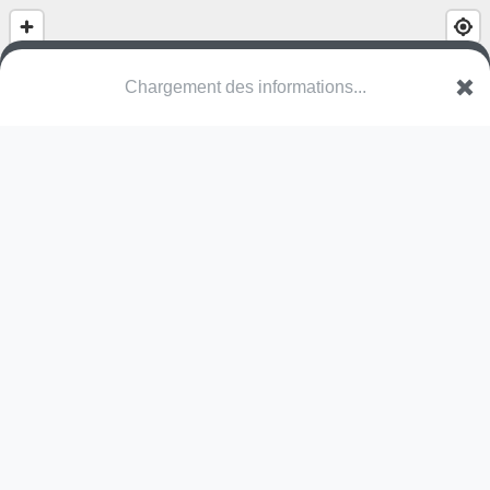
(nom inconnu)
Rue Honoré de Balzac
95500 Gonesse
Une erreur ? Corrigez !
🌍
Découvrez cartes.app !
Pas encore de photo disponible,
postez la vôtre !
Ou tentez
Google Street View
Pas encore de commentaire disponible,
postez le vôtre !