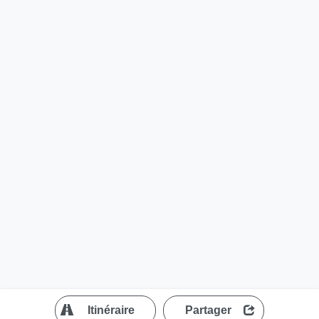
?
Itinéraire
Partager
MapLibre
| ©
OpenStreetMap contributors
200 m